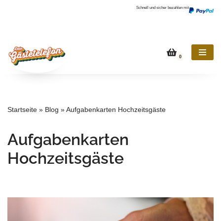
Schnell und sicher bezahlen mit
Zum
Inhalt
springen
0
Startseite
»
Blog
»
Aufgabenkarten Hochzeitsgäste
Aufgabenkarten
Hochzeitsgäste