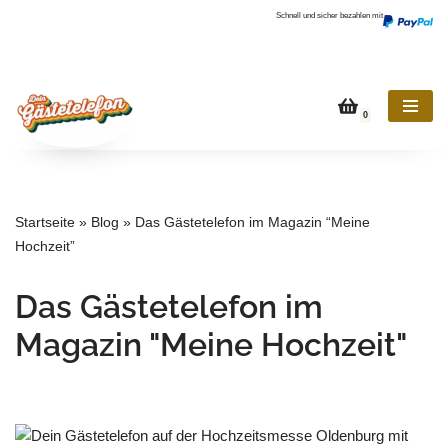
Schnell und sicher bezahlen mit
Zum
Inhalt
springen
0
Startseite
»
Blog
»
Das Gästetelefon im Magazin “Meine
Hochzeit”
Das Gästetelefon im
Magazin "Meine Hochzeit"